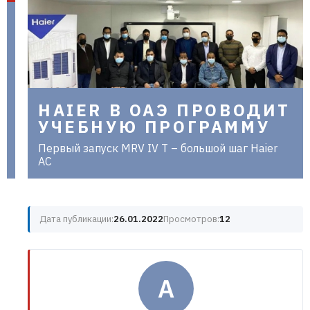
в Украине |
aclima.com.ua
HAIER В ОАЭ ПРОВОДИТ
УЧЕБНУЮ ПРОГРАММУ
Первый запуск MRV IV T – большой шаг Haier
AC
Дата публикации:
26.01.2022
Просмотров:
12
A