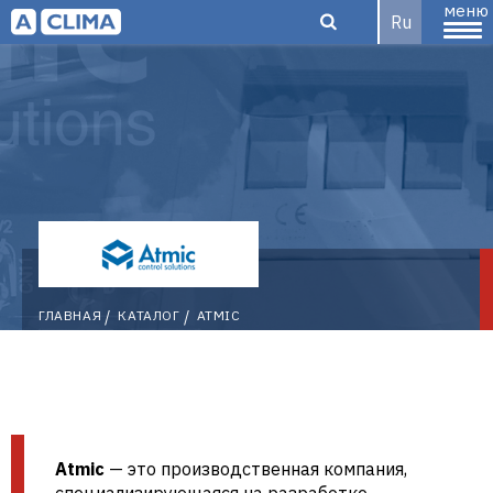
меню
Ru
Aclima –
дистрибьютор
ATMIC
ГЛАВНАЯ
КАТАЛОГ
ATMIC
климатического
оборудования
Atmic
— это производственная компания,