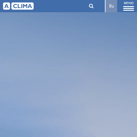
меню
Ru
Aclima –
дистрибьютор
климатического
оборудования в