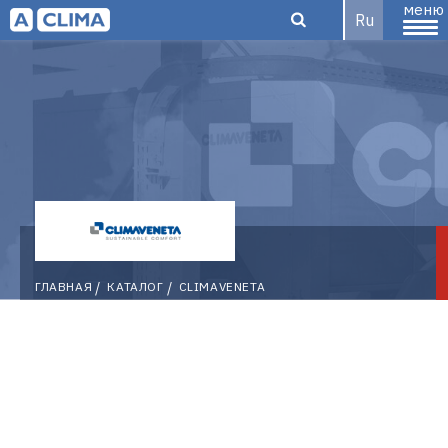
меню
Ru
Aclima –
дистрибьютор
Climaveneta
ГЛАВНАЯ
КАТАЛОГ
CLIMAVENETA
климатического
оборудования