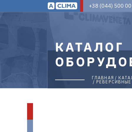
Aclima
+38 (044) 500 00
–
дистрибьютор
климатического
оборудования
в
Украине
КАТАЛОГ
|
aclima.com.ua
ОБОРУДО
ГЛАВНАЯ
КАТА
РЕВЕРСИВНЫЕ