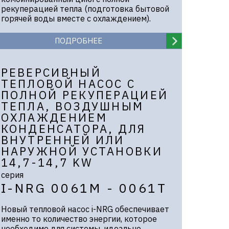
рекуперацией тепла (подготовка бытовой
горячей воды вместе с охлаждением).
ПОДРОБНЕЕ
РЕВЕРСИВНЫЙ
ТЕПЛОВОЙ НАСОС C
ПОЛНОЙ РЕКУПЕРАЦИЕЙ
ТЕПЛА, ВОЗДУШНЫМ
ОХЛАЖДЕНИЕМ
КОНДЕНСАТОРА, ДЛЯ
ВНУТРЕННЕЙ ИЛИ
НАРУЖНОЙ УСТАНОВКИ
14,7-14,7 KW
серия
I-NRG 0061M - 0061T
Новый тепловой насос i-NRG обеспечивает
именно то количество энергии, которое
необходимо для системы, идеально