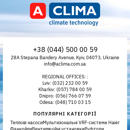
Chillers
For
Aclima | aclima.com.ua
+38 (044) 500 00 59
28A Stepana Bandery Avenue, Kyiv, 04073, Ukraine
Remote
info@aclima.com.ua
REGIONAL OFFICES: :
Lviv: (032) 232 00 59
Air
Kharkiv: (057) 784 00 59
Dnipro: (056) 766 07 59
Odesa: (048) 710 03 15
ПОПУЛЯРНІ КАТЕГОРІЇ
Condenser
Теплові насоси
Мультизональні VRF-системи Haier
Фанкойли
Вентиляційні установки
Руфтопи