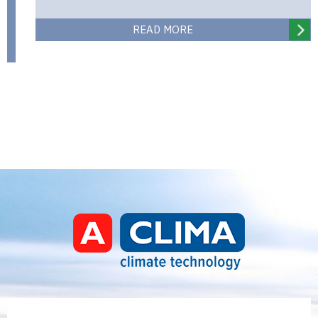
READ MORE
Aclima | aclima.com.ua