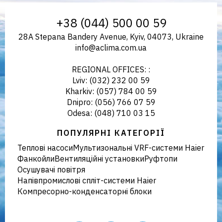
Aclima | aclima.com.ua
+38 (044) 500 00 59
28A Stepana Bandery Avenue, Kyiv, 04073, Ukraine
info@aclima.com.ua
REGIONAL OFFICES: :
Lviv: (032) 232 00 59
Kharkiv: (057) 784 00 59
Dnipro: (056) 766 07 59
Odesa: (048) 710 03 15
ПОПУЛЯРНІ КАТЕГОРІЇ
Теплові насоси
Мультизональні VRF-системи Haier
Фанкойли
Вентиляційні установки
Руфтопи
Осушувачі повітря
Напівпромислові спліт-системи Haier
Компресорно-конденсаторні блоки