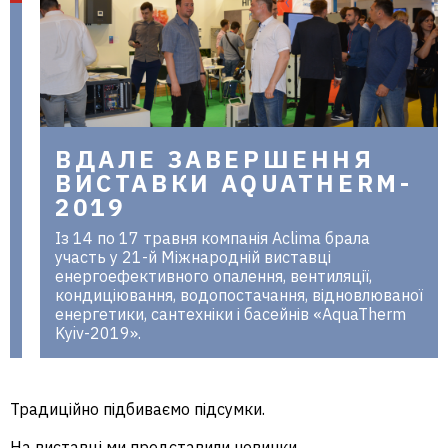
ВДАЛЕ ЗАВЕРШЕННЯ
ВИСТАВКИ AQUATHERM-
2019
Із 14 по 17 травня компанія Aclima брала
участь у 21-й Міжнародній виставці
енергоефективного опалення, вентиляції,
кондиціювання, водопостачання, відновлюваної
енергетики, сантехніки і басейнів «AquaTherm
Kyiv-2019».
Традиційно підбиваємо підсумки.
На виставці ми представили новинки