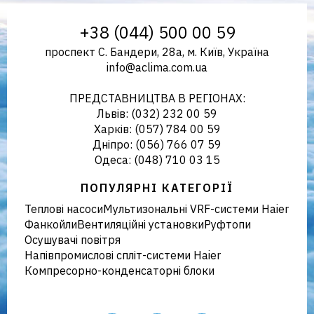
Aclima – дистриб'ютор
+38 (044) 500 00 59
проспект С. Бандери, 28а, м. Київ, Україна
info@aclima.com.ua
кліматичного обладнання в
ПРЕДСТАВНИЦТВА В РЕГІОНАХ:
Львів: (032) 232 00 59
Харків: (057) 784 00 59
Дніпро: (056) 766 07 59
Україні
Одеса: (048) 710 03 15
ПОПУЛЯРНІ КАТЕГОРІЇ
Теплові насоси
Мультизональні VRF-системи Haier
Фанкойли
Вентиляційні установки
Руфтопи
Осушувачі повітря
Напівпромислові спліт-системи Haier
Компресорно-конденсаторні блоки