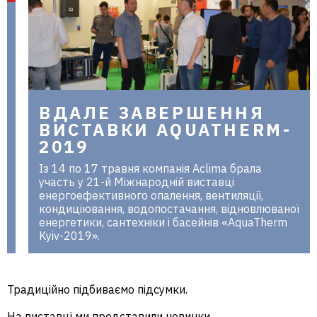
в Україні
ВДАЛЕ ЗАВЕРШЕННЯ
ВИСТАВКИ AQUATHERM-
2019
Із 14 по 17 травня компанія Aclima брала
участь у 21-й Міжнародній виставці
енергоефективного опалення, вентиляції,
кондиціювання, водопостачання, відновлюваної
енергетики, сантехніки і басейнів «AquaTherm
Kyiv-2019».
Традиційно підбиваємо підсумки.
На виставці ми представили новинки