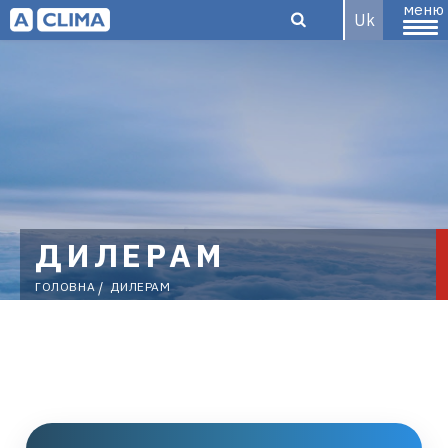
меню
Uk
Aclima –
дистриб'ютор
ДИЛЕРАМ
ГОЛОВНА
ДИЛЕРАМ
кліматичного
обладнання