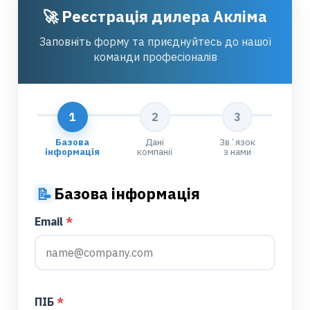
🚀 Реєстрація дилера Акліма
в Україні
Заповніть форму та приєднуйтесь до нашої
команди професіоналів
1
2
3
Базова
Дані
Звʼязок
інформація
компанії
з нами
Базова інформація
📝
Email
ПІБ