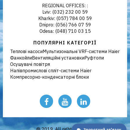
REGIONAL OFFICES: :
Lviv: (032) 232 00 59
Kharkiv: (057) 784 00 59
Dnipro: (056) 766 07 59
Odesa: (048) 710 03 15
ПОПУЛЯРНІ КАТЕГОРІЇ
Теплові насоси
Мультизональні VRF-системи Haier
Фанкойли
Вентиляційні установки
Руфтопи
Осушувачі повітря
Напівпромислові спліт-системи Haier
Компресорно-конденсаторні блоки
@ 2019. All rights reserved
Зворотний зв'язок