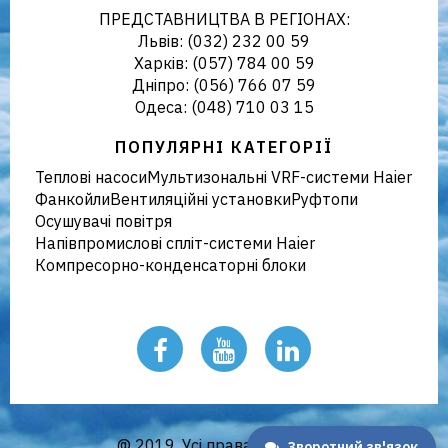
ПРЕДСТАВНИЦТВА В РЕГІОНАХ:
Львів: (032) 232 00 59
Харків: (057) 784 00 59
Дніпро: (056) 766 07 59
Україні
Одеса: (048) 710 03 15
ПОПУЛЯРНІ КАТЕГОРІЇ
Теплові насоси
Мультизональні VRF-системи Haier
Фанкойли
Вентиляційні установки
Руфтопи
Осушувачі повітря
Напівпромислові спліт-системи Haier
Компресорно-конденсаторні блоки
@ 2019. Усі права захищено
Зворотний зв'язок