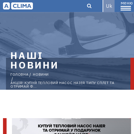
меню
Uk
Aclima –
НАШІ
дистриб'ютор
НОВИНИ
ГОЛОВНА
НОВИНИ
АКЦІЯ! КУПУЙ ТЕПЛОВИЙ НАСОС HAIER ТИПУ СПЛІТ ТА
кліматичного
ОТРИМАЙ Ф...
обладнання