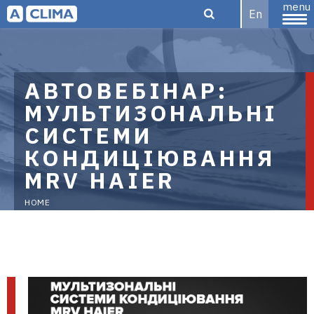
menu
En
Aclima |
АВТОВЕБІНАР:
МУЛЬТИЗОНАЛЬНІ
СИСТЕМИ
aclima.com.ua
КОНДИЦІЮВАННЯ
MRV HAIER
HOME