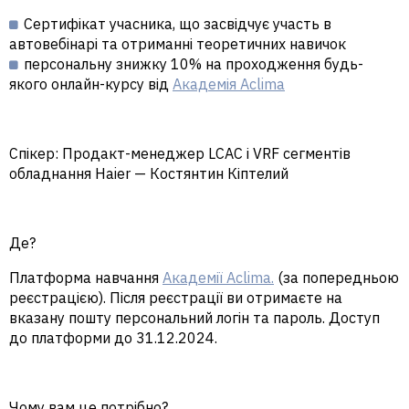
Сертифікат учасника, що засвідчує участь в
автовебінарі та отриманні теоретичних навичок
персональну знижку 10% на проходження будь-
якого онлайн-курсу від
Академія Aclima
Спікер:
Продакт-менеджер LCAC і VRF сегментів
обладнання
Haier
—
Костянтин Кіптелий
Де?
Платформа навчання
Академії Aclima.
(за попередньою
реєстрацією). Після реєстрації ви отримаєте на
вказану пошту
персональний логін та пароль.
Доступ
до платформи до 31.12.2024.
Чому вам це потрібно
?