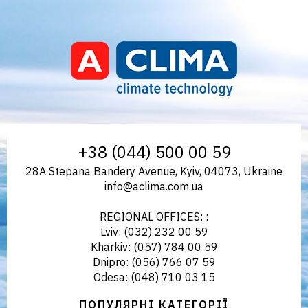
Aclima | aclima.com.ua
+38 (044) 500 00 59
28A Stepana Bandery Avenue, Kyiv, 04073, Ukraine
info@aclima.com.ua
REGIONAL OFFICES: :
Lviv: (032) 232 00 59
Kharkiv: (057) 784 00 59
Dnipro: (056) 766 07 59
Odesa: (048) 710 03 15
ПОПУЛЯРНІ КАТЕГОРІЇ