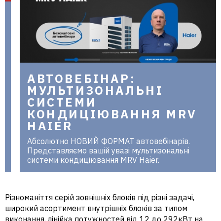
АВТОВЕБІНАР:
МУЛЬТИЗОНАЛЬНІ
СИСТЕМИ
КОНДИЦІЮВАННЯ MRV
HAIER
Абсолютно НОВИЙ ФОРМАТ автовебінарів.
Представляємо вашій увазі мультизональні
системи кондиціювання MRV Haier.
Різноманіття серій зовнішніх блоків під різні задачі,
широкий асортимент внутрішніх блоків за типом
виконання, лінійка потужностей від 12 до 292кВт на