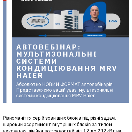
в Україні
АВТОВЕБІНАР:
МУЛЬТИЗОНАЛЬНІ
СИСТЕМИ
КОНДИЦІЮВАННЯ MRV
HAIER
Абсолютно НОВИЙ ФОРМАТ автовебінарів.
Представляємо вашій увазі мультизональні
системи кондиціювання MRV Haier.
Різноманіття серій зовнішніх блоків під різні задачі,
широкий асортимент внутрішніх блоків за типом
виконання, лінійка потужностей від 12 до 292кВт на