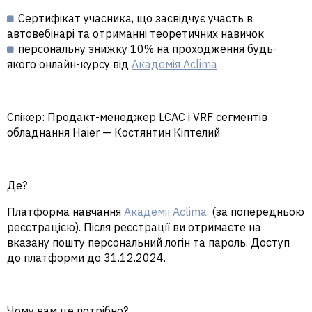
Сертифікат учасника, що засвідчує участь в
автовебінарі та отриманні теоретичних навичок
персональну знижку 10% на проходження будь-
якого онлайн-курсу від
Академія Aclima
Спікер:
Продакт-менеджер LCAC і VRF сегментів
обладнання
Haier
—
Костянтин Кіптелий
Де?
Платформа навчання
Академії Aclima.
(за попередньою
реєстрацією). Після реєстрації ви отримаєте на
вказану пошту
персональний логін та пароль.
Доступ
до платформи до 31.12.2024.
Чому вам це потрібно
?