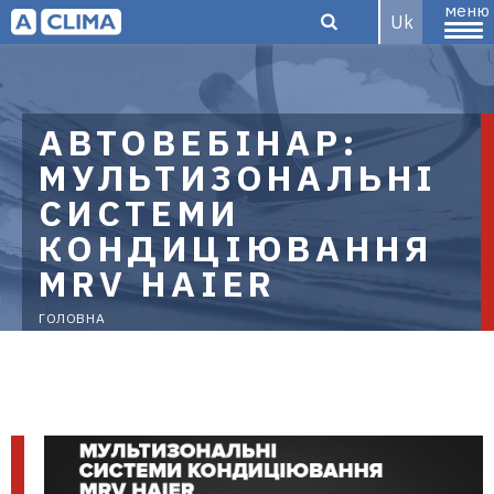
меню
Uk
Aclima –
АВТОВЕБІНАР:
МУЛЬТИЗОНАЛЬНІ
СИСТЕМИ
дистриб'ютор
КОНДИЦІЮВАННЯ
MRV HAIER
кліматичного
ГОЛОВНА
обладнання