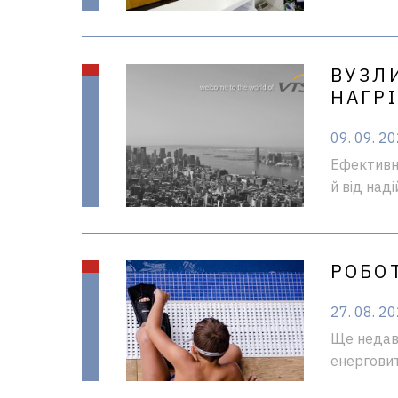
ВУЗЛ
НАГР
09. 09. 2
Ефективні
й від наді
РОБОТ
27. 08. 2
Ще недавн
енерговит