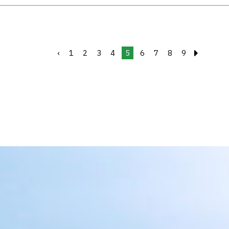
‹
1
2
3
4
5
6
7
8
9
›