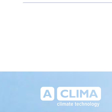
Aclima – дистриб'ютор