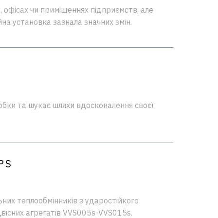
 офісах чи приміщеннях підприємств, але
на установка зазнала значних змін.
бки та шукає шляхи вдосконалення своєї
PS
ьних теплообмінників з ударостійкого
ідвісних агрегатів VVS005s-VVS015s.