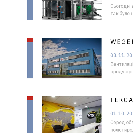
Сьогодні 
так було 
WEGE
03. 11. 2
Вентиляці
продукції
ГЕКС
01. 10. 2
Серед обл
полістиро