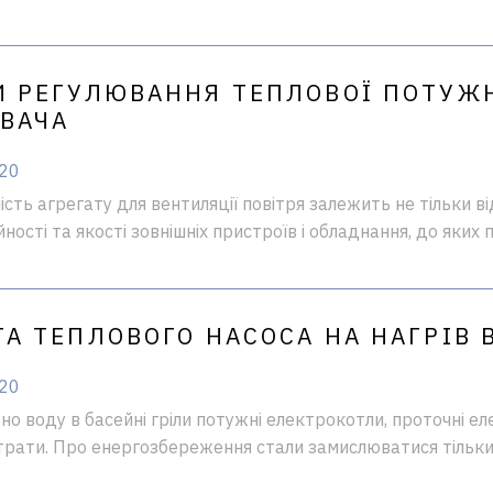
И РЕГУЛЮВАННЯ ТЕПЛОВОЇ ПОТУЖ
ІВАЧА
020
сть агрегату для вентиляції повітря залежить не тільки від
йності та якості зовнішніх пристроїв і обладнання, до яких 
А ТЕПЛОВОГО НАСОСА НА НАГРІВ 
020
о воду в басейні гріли потужні електрокотли, проточні еле
рати. Про енергозбереження стали замислюватися тільки 