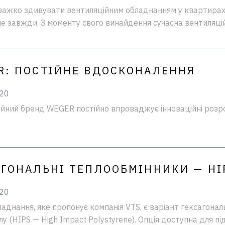
важко здивувати вентиляційним обладнанням у квартирах,
не завжди. З моменту свого винайдення сучасна вентиляцій
R: ПОСТІЙНЕ ВДОСКОНАЛЕННЯ
020
йний бренд WEGER постійно впроваджує інноваційні розро
.
АГОНАЛЬНІ ТЕПЛООБМІННИКИ — HI
020
аднання, яке пропонує компанія VTS, є варіант гексагонал
лу (HIPS — High Impact Polystyrene). Опція доступна для п