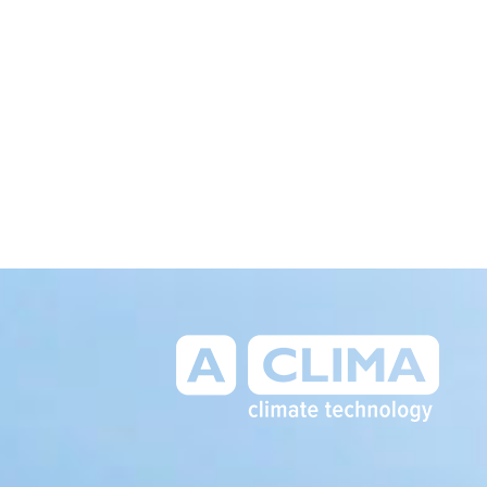
Aclima – дистриб'ютор
кліматичного обладнання в
Україні