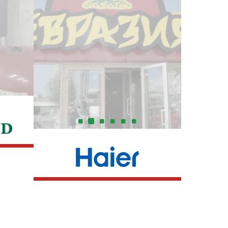
t
Мультизональні системи:
Haier MRV III-C Plus
Haier MRV III-S