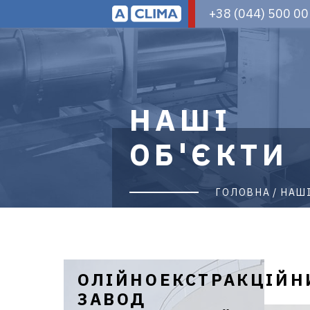
Aclima
+38 (044) 500 00
–
дистриб'ютор
кліматичного
обладнання
в
Україні
НАШІ
ОБ'ЄКТИ
ГОЛОВНА
НАШІ
Сторінки
ОЛІЙНОЕКСТРАКЦІЙН
ЗАВОД