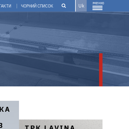
меню
Uk
ТАКТИ
ЧОРНИЙ СПИСОК
КА
В
ТРК LAVINA