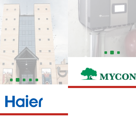
Тепловий насос:
MYCOND Arctic Home Smar
изональні системи:
MRV III-S