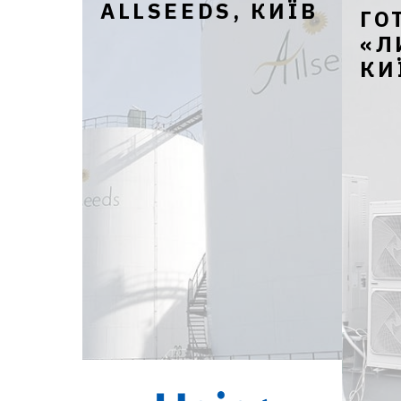
ALLSEEDS, КИЇВ
ГО
«Л
КИ