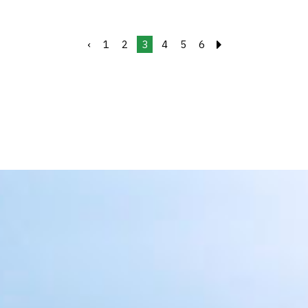
‹
1
2
3
4
5
6
›