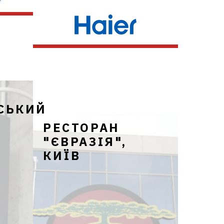
Мультизональні системи:
Haier MRV III-S
СЬКИЙ
РЕСТОРАН
"ЄВРАЗІЯ",
КИЇВ