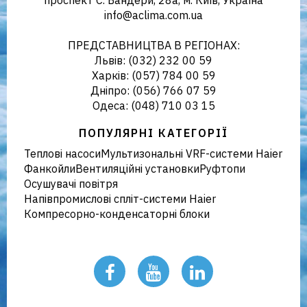
проспект С. Бандери, 28а, м. Київ, Україна
info@aclima.com.ua
кліматичного обладнання в
ПРЕДСТАВНИЦТВА В РЕГІОНАХ:
Львів: (032) 232 00 59
Харків: (057) 784 00 59
Дніпро: (056) 766 07 59
Україні
Одеса: (048) 710 03 15
ПОПУЛЯРНІ КАТЕГОРІЇ
Теплові насоси
Мультизональні VRF-системи Haier
Фанкойли
Вентиляційні установки
Руфтопи
Осушувачі повітря
Напівпромислові спліт-системи Haier
Компресорно-конденсаторні блоки