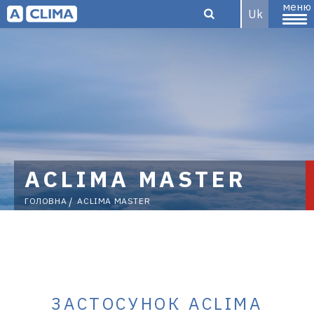
меню
Uk
Aclima –
дистриб'ютор
ACLIMA MASTER
ГОЛОВНА
ACLIMA MASTER
кліматичного
обладнання
ЗАСТОСУНОК ACLIMA