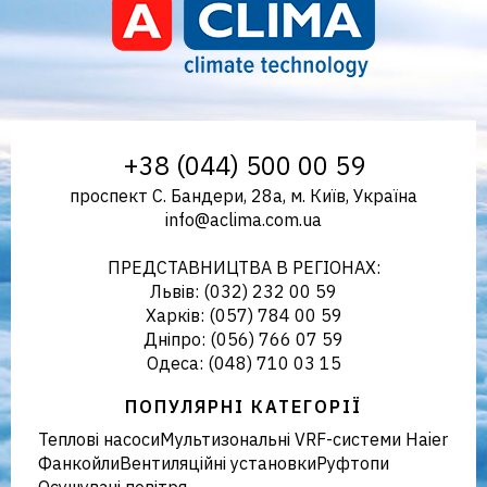
Aclima – дистриб'ютор
+38 (044) 500 00 59
проспект С. Бандери, 28а, м. Київ, Україна
info@aclima.com.ua
кліматичного обладнання в
ПРЕДСТАВНИЦТВА В РЕГІОНАХ:
Львів: (032) 232 00 59
Харків: (057) 784 00 59
Дніпро: (056) 766 07 59
Україні
Одеса: (048) 710 03 15
ПОПУЛЯРНІ КАТЕГОРІЇ
Теплові насоси
Мультизональні VRF-системи Haier
Фанкойли
Вентиляційні установки
Руфтопи