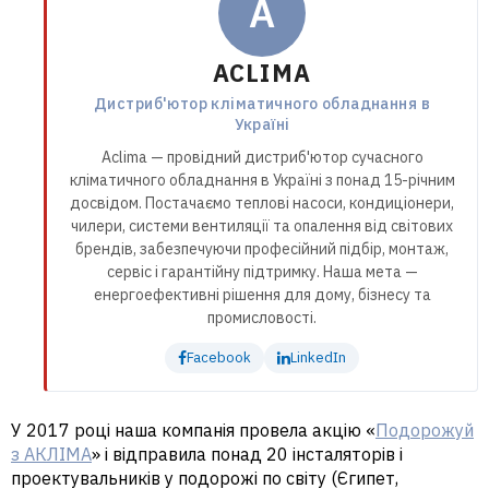
A
ACLIMA
Дистриб'ютор кліматичного обладнання в
Україні
Aclima — провідний дистриб'ютор сучасного
кліматичного обладнання в Україні з понад 15-річним
досвідом. Постачаємо теплові насоси, кондиціонери,
чилери, системи вентиляції та опалення від світових
брендів, забезпечуючи професійний підбір, монтаж,
сервіс і гарантійну підтримку. Наша мета —
енергоефективні рішення для дому, бізнесу та
промисловості.
Facebook
LinkedIn
У 2017 році наша компанія провела акцію «
Подорожуй
з АКЛІМА
» і відправила понад 20 інсталяторів і
проектувальників у подорожі по світу (Єгипет,