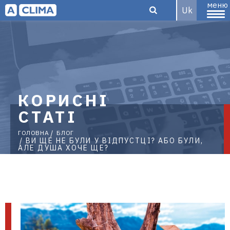
меню
Uk
Aclima –
КОРИСНІ
дистриб'ютор
СТАТІ
ГОЛОВНА
БЛОГ
ВИ ЩЕ НЕ БУЛИ У ВІДПУСТЦІ? АБО БУЛИ,
АЛЕ ДУША ХОЧЕ ЩЕ?
кліматичного
обладнання