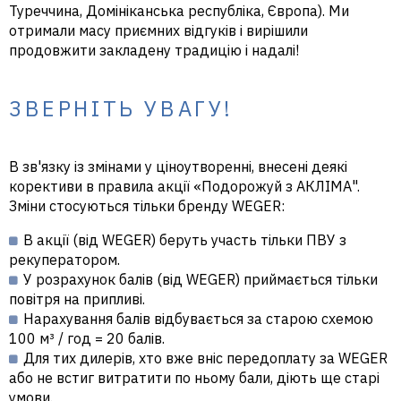
Туреччина, Домініканська республіка, Європа). Ми
отримали масу приємних відгуків і вирішили
продовжити закладену традицію і надалі!
ЗВЕРНІТЬ УВАГУ!
В зв'язку із змінами у ціноутворенні, внесені деякі
корективи в правила акції «Подорожуй з АКЛІМА".
Зміни стосуються тільки бренду
WEGER
:
В акції (від WEGER) беруть участь
тільки ПВУ з
рекуператором.
У розрахунок балів (від WEGER) приймається
тільки
повітря на припливі.
Нарахування балів відбувається за старою схемою
100 м³ / год = 20 балів.
Для тих дилерів, хто вже вніс передоплату за WEGER
або не встиг витратити по ньому бали, діють ще старі
умови.