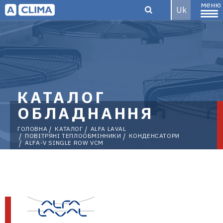
меню
Uk
Aclima –
КАТАЛОГ
дистриб'ютор
ОБЛАДНАННЯ
ГОЛОВНА
КАТАЛОГ
ALFA LAVAL
ПОВІТРЯНІ ТЕПЛООБМІННИКИ
КОНДЕНСАТОРИ
ALFA-V SINGLE ROW VCM
кліматичного
обладнання