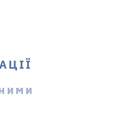
АЦІЇ
йними