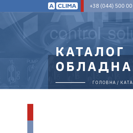
Aclima
+38 (044) 500 00
–
дистриб'ютор
кліматичного
обладнання
в
Україні
КАТАЛОГ
ОБЛАДНА
ГОЛОВНА
КАТ