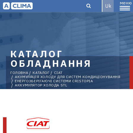
меню
Uk
Aclima –
КАТАЛОГ
дистриб'ютор
ОБЛАДНАННЯ
ГОЛОВНА
КАТАЛОГ
CIAT
АКУМУЛЯЦІЯ ХОЛОДУ ДЛЯ СИСТЕМ КОНДИЦІОНУВАННЯ
ЕНЕРГОЗБЕРІГАЮЧІ СИСТЕМИ CRISTOPIA
АККУМУЛЯТОР ХОЛОДА STL
кліматичного
обладнання