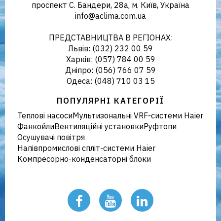
проспект С. Бандери, 28а, м. Київ, Україна
info@aclima.com.ua
кліматичного обладнання в
ПРЕДСТАВНИЦТВА В РЕГІОНАХ:
Львів: (032) 232 00 59
Харків: (057) 784 00 59
Дніпро: (056) 766 07 59
Україні
Одеса: (048) 710 03 15
ПОПУЛЯРНІ КАТЕГОРІЇ
Теплові насоси
Мультизональні VRF-системи Haier
Фанкойли
Вентиляційні установки
Руфтопи
Осушувачі повітря
Напівпромислові спліт-системи Haier
Компресорно-конденсаторні блоки