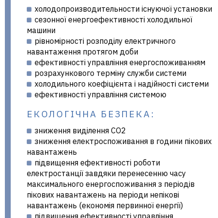
холодопроизводительности існуючої установки
сезонної енергоефективності холодильної
машини
рівномірності розподілу електричного
навантаження протягом доби
ефективності управління енергоспоживанням
розрахункового терміну служби системи
холодильного коефіцієнта і надійності системи
ефективності управління системою
ЕКОЛОГІЧНА БЕЗПЕКА:
зниження виділення СО2
зниження електроспоживання в години пікових
навантажень
підвищення ефективності роботи
електростанції завдяки перенесенню часу
максимального енергоспоживання з періодів
пікових навантажень на періоди непікові
навантажень (економія первинної енергії)
підвищення ефективності управління