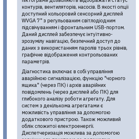
піктограми дозволяють відображати статус
контурів, вентиляторів, насосів. В якості опції
доступний кольоровий сенсорний дисплей
WVGA 7" з регульованим світлодіодним
підсвічуванням і фронтальним USB-портом.
Даний дисплей забезпечує інтуїтивно-
зрозумілу навігацію, безпечний доступ до
даних з використанням паролів трьох рівнів,
графічне відображення контрольованих
параметрів.
Діагностика включає в собі управління
аварійною сигналізацією, функцію "чорного
ящика" (через ПК) і архів аварійних
повідомлень (через дисплей або ПК) для
глибокого аналізу роботи агрегату. Для
систем з декількома агрегатами є
можливість управління за допомогою
додаткового пристрою. Також можливий
облік спожитої електроенергії.
Диспетчеризація можлива за допомогою