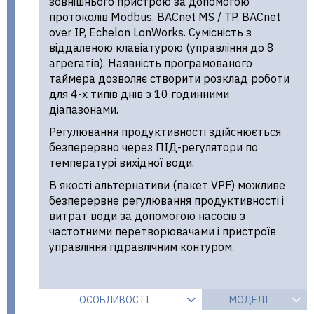
зовнішнього пристрою за допомогою
протоколів Modbus, BACnet MS / TP, BACnet
over IP, Echelon LonWorks. Сумісність з
віддаленою клавіатурою (управління до 8
агрегатів). Наявність програмованого
таймера дозволяє створити розклад роботи
для 4-х типів днів з 10 годинними
діапазонами.
Регулювання продуктивності здійснюється
безперервно через ПІД-регулятори по
температурі вихідної води.
В якості альтернативи (пакет VPF) можливе
безперервне регулювання продуктивності і
витрат води за допомогою насосів з
частотними перетворювачами і пристроїв
управління гідравлічним контуром.
ОСОБЛИВОСТІ
МОДЕЛІ