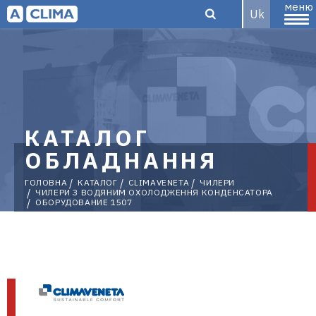
меню
Uk
Aclima –
КАТАЛОГ
дистриб'ютор
ОБЛАДНАННЯ
ГОЛОВНА
КАТАЛОГ
CLIMAVENETA
ЧИЛЕРИ
ЧИЛЕРИ З ВОДЯНИМ ОХОЛОДЖЕННЯ КОНДЕНСАТОРА
ОБОРУДОВАНИЕ 1507
кліматичного
обладнання