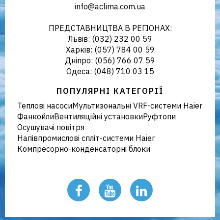
info@aclima.com.ua
кліматичного обладнання в
ПРЕДСТАВНИЦТВА В РЕГІОНАХ:
Львів: (032) 232 00 59
Харків: (057) 784 00 59
Дніпро: (056) 766 07 59
Україні
Одеса: (048) 710 03 15
ПОПУЛЯРНІ КАТЕГОРІЇ
Теплові насоси
Мультизональні VRF-системи Haier
Фанкойли
Вентиляційні установки
Руфтопи
Осушувачі повітря
Напівпромислові спліт-системи Haier
Компресорно-конденсаторні блоки