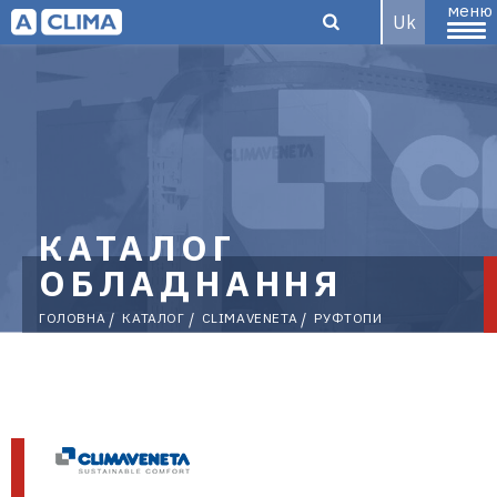
меню
Uk
Aclima –
дистриб'ютор
КАТАЛОГ
ОБЛАДНАННЯ
ГОЛОВНА
КАТАЛОГ
CLIMAVENETA
РУФТОПИ
кліматичного
обладнання