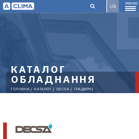
меню
Uk
Aclima –
дистриб'ютор
КАТАЛОГ
ОБЛАДНАННЯ
ГОЛОВНА
КАТАЛОГ
DECSA
ГРАДИРНІ
кліматичного
обладнання