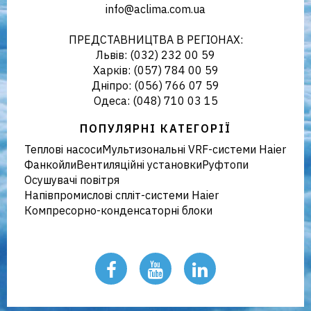
info@aclima.com.ua
кліматичного обладнання в
ПРЕДСТАВНИЦТВА В РЕГІОНАХ:
Львів: (032) 232 00 59
Харків: (057) 784 00 59
Дніпро: (056) 766 07 59
Україні
Одеса: (048) 710 03 15
ПОПУЛЯРНІ КАТЕГОРІЇ
Теплові насоси
Мультизональні VRF-системи Haier
Фанкойли
Вентиляційні установки
Руфтопи
Осушувачі повітря
Напівпромислові спліт-системи Haier
Компресорно-конденсаторні блоки