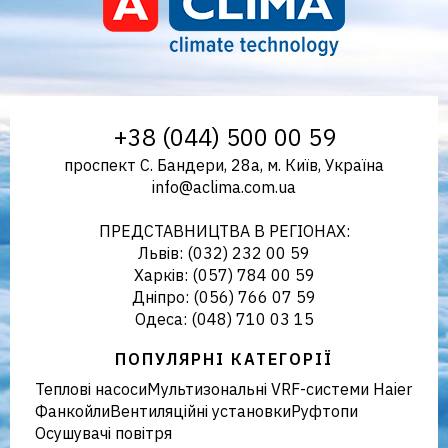
Aclima – дистриб'ютор
+38 (044) 500 00 59
проспект С. Бандери, 28а, м. Київ, Україна
info@aclima.com.ua
кліматичного обладнання в
ПРЕДСТАВНИЦТВА В РЕГІОНАХ:
Львів: (032) 232 00 59
Харків: (057) 784 00 59
Дніпро: (056) 766 07 59
Україні
Одеса: (048) 710 03 15
ПОПУЛЯРНІ КАТЕГОРІЇ
Теплові насоси
Мультизональні VRF-системи Haier
Фанкойли
Вентиляційні установки
Руфтопи
Осушувачі повітря