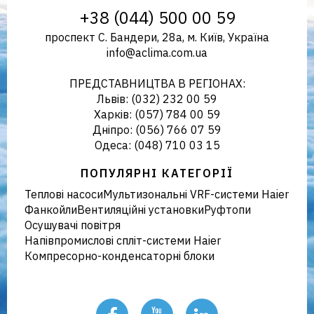
+38 (044) 500 00 59
проспект С. Бандери, 28а, м. Київ, Україна
info@aclima.com.ua
кліматичного обладнання в
ПРЕДСТАВНИЦТВА В РЕГІОНАХ:
Львів: (032) 232 00 59
Харків: (057) 784 00 59
Дніпро: (056) 766 07 59
Україні
Одеса: (048) 710 03 15
ПОПУЛЯРНІ КАТЕГОРІЇ
Теплові насоси
Мультизональні VRF-системи Haier
Фанкойли
Вентиляційні установки
Руфтопи
Осушувачі повітря
Напівпромислові спліт-системи Haier
Компресорно-конденсаторні блоки