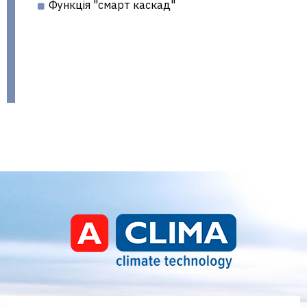
Функція "смарт каскад"
Aclima – дистриб'ютор