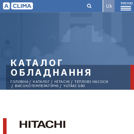
меню
Uk
Aclima –
дистриб'ютор
КАТАЛОГ
ОБЛАДНАННЯ
ГОЛОВНА
КАТАЛОГ
HITACHI
ТЕПЛОВІ НАСОСИ
ВИСОКОТЕМПЕРАТУРНІ
YUTAKI S80
кліматичного
обладнання