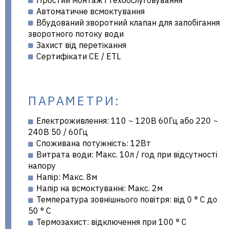
Простий монтаж і техобслуговування
Автоматичне всмоктування
Вбудований зворотний клапан для запобігання
зворотного потоку води
Захист від перетікання
Сертифікати CE / ETL
ПАРАМЕТРИ:
Електроживлення: 110 ~ 120В 60Гц або 220 ~
240В 50 / 60Гц
Споживана потужність: 12Вт
Витрата води: Макс. 10л / год при відсутності
напору
Напір: Макс. 8м
Напір на всмоктуванні: Макс. 2м
Температура зовнішнього повітря: від 0 ° C до
50 ° C
Термозахист: відключення при 100 ° C