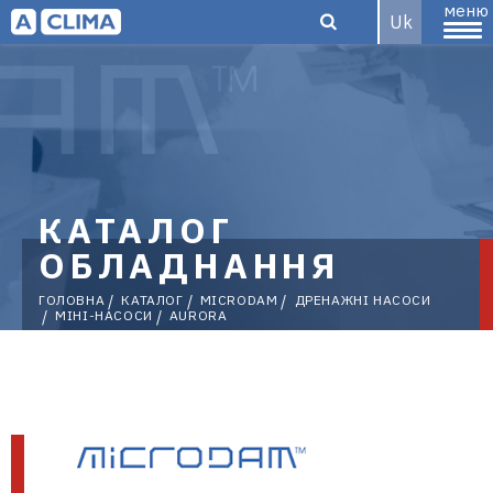
меню
Uk
Aclima –
дистриб'ютор
КАТАЛОГ
ОБЛАДНАННЯ
ГОЛОВНА
КАТАЛОГ
MICRODAM
ДРЕНАЖНІ НАСОСИ
МІНІ-НАСОСИ
AURORA
кліматичного
обладнання