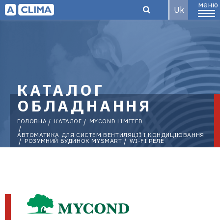
меню
Uk
Aclima –
КАТАЛОГ
дистриб'ютор
ОБЛАДНАННЯ
ГОЛОВНА
КАТАЛОГ
MYCOND LIMITED
АВТОМАТИКА ДЛЯ СИСТЕМ ВЕНТИЛЯЦІЇ І КОНДИЦІЮВАННЯ
РОЗУМНИЙ БУДИНОК MYSMART
WI-FI РЕЛЕ
кліматичного
обладнання