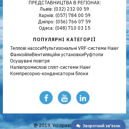
ПРЕДСТАВНИЦТВА В РЕГІОНАХ:
Львів: (032) 232 00 59
Харків: (057) 784 00 59
Дніпро: (056) 766 07 59
Україні
Одеса: (048) 710 03 15
ПОПУЛЯРНІ КАТЕГОРІЇ
Теплові насоси
Мультизональні VRF-системи Haier
Фанкойли
Вентиляційні установки
Руфтопи
Осушувачі повітря
Напівпромислові спліт-системи Haier
Компресорно-конденсаторні блоки
@ 2019. Усі права захищено
Зворотний зв'язок