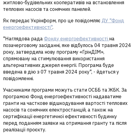
житлово-будівельних кооперативів на встановлення
теплових насосів та сонячних панелей.
Як передає Укрінформ, про це повідомляє
ДУ "Фонд
енергоефективності"
.
"Наглядова рада
Фонду енергоефективності
на
позачерговому засіданні, яке відбулось 04 травня 2024
року, затвердила нову програму «ГрінДІМ»,
спрямовану на стимулювання використання
альтернативних джерел енергії. Програма буде
введена в дію з 07 травня 2024 року", - йдеться у
повідомленні.
Учасниками програми можуть стати ОСББ та ЖБК. За
програмою Фонд енергоефективності надаватиме
гранти на часткове відшкодування вартості теплових
насосів та сонячних електростанцій, а також на
сертифікації енергетичної ефективності будинку
перед поданням заявки на отримання гранту та після
реалізації проєкту.