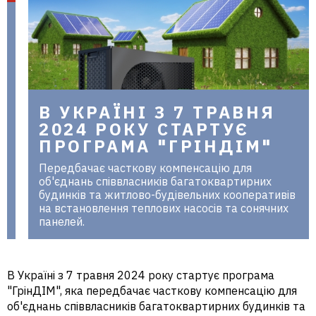
в Україні
В УКРАЇНІ З 7 ТРАВНЯ
2024 РОКУ СТАРТУЄ
ПРОГРАМА "ГРІНДІМ"
Передбачає часткову компенсацію для
об'єднань співвласників багатоквартирних
будинків та житлово-будівельних кооперативів
на встановлення теплових насосів та сонячних
панелей.
В Україні з 7 травня 2024 року стартує програма
"ГрінДІМ", яка передбачає часткову компенсацію для
об'єднань співвласників багатоквартирних будинків та