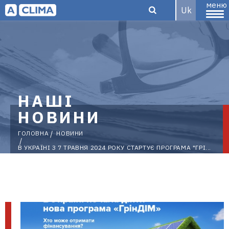
меню
Uk
Aclima –
НАШІ
дистриб'ютор
НОВИНИ
ГОЛОВНА
НОВИНИ
кліматичного
В УКРАЇНІ З 7 ТРАВНЯ 2024 РОКУ СТАРТУЄ ПРОГРАМА "ГРІ...
обладнання