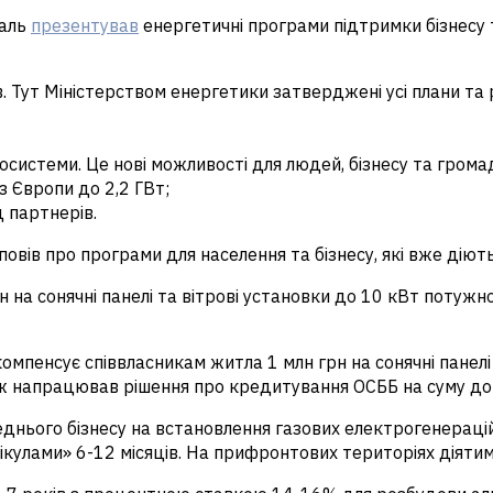
галь
презентував
енергетичні програми підтримки бізнесу т
 Тут Міністерством енергетики затверджені усі плани та ре
системи. Це нові можливості для людей, бізнесу та грома
з Європи до 2,2 ГВт;
д партнерів.
овів про програми для населення та бізнесу, які вже діют
 на сонячні панелі та вітрові установки до 10 кВт потужно
пенсує співвласникам житла 1 млн грн на сонячні панелі т
ж напрацював рішення про кредитування ОСББ на суму до 
еднього бізнесу на встановлення газових електрогенераці
ікулами» 6-12 місяців. На прифронтових територіях діятиму