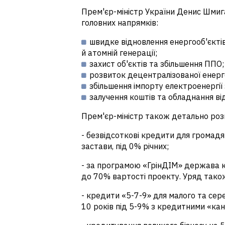
Прем'єр-міністр України Денис Шми
головних напрямків:
швидке відновлення енергооб'єктів.
й атомній генерації;
захист об'єктів та збільшення ППО;
розвиток децентралізованої енерго
збільшення імпорту електроенергії 
залучення коштів та обладнання ві
Прем'єр-міністр також детально розп
-
безвідсоткові кредити для громадян
застави, під 0% річних;
-
за програмою «ГрінДІМ» держава ком
до 70% вартості проекту. Уряд тако
-
кредити «5-7-9» для малого та сер
10 років під 5-9% з кредитними «кан