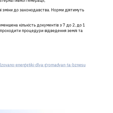
тернативної генерації;
і зміни до законодавства. Норми діятимуть
меншена кількість документів з 7 до 2, до 1
о проходити процедури відведення землі та
alzovano-energetiki-dlya-gromadyan-ta-bznesu