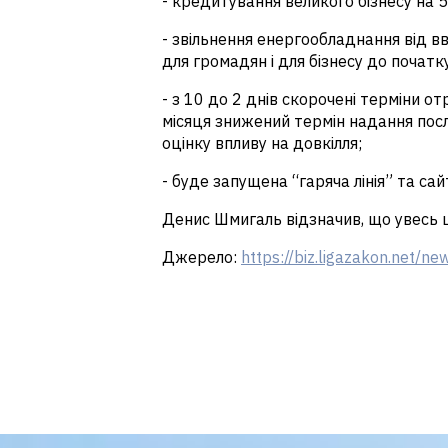
-
кредитування великого бізнесу
на 5
-
звільнення енергообладнання від вв
для громадян і для бізнесу до початк
- з
10 до 2 днів скорочені терміни о
місяця знижений термін надання посл
оцінку впливу на довкілля;
-
буде запущена “гаряча лінія”
та сай
Денис Шмигаль відзначив, що увесь ц
Джерело:
https://biz.ligazakon.net/