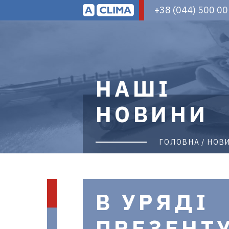
Aclima
+38 (044) 500 00
–
дистриб'ютор
кліматичного
обладнання
в
Україні
НАШІ
НОВИНИ
ГОЛОВНА
НОВ
В УРЯДІ
ПРЕЗЕНТ