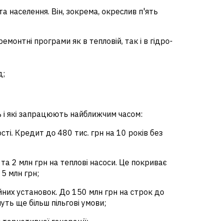
а населення. Він, зокрема, окреслив п'ять
монтні програми як в тепловій, так і в гідро-
д;
ь і які запрацюють найближчим часом:
сті
. Кредит до 480 тис. грн на 10 років без
а 2 млн грн на теплові насоси.
Це покриває
5 млн грн;
йних установок.
До 150 млн грн на строк до
ть ще більш пільгові умови;