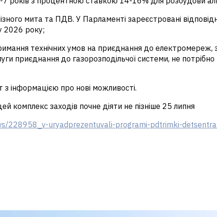
-7 років з процентною ставкою 14-16% для розбудови аль
ізного мита та ПДВ.
У Парламенті зареєстровані відповідн
у 2026 року;
тримання технічних умов на приєднання до електромереж,
з
уги приєднання до газорозподільчої системи, не потрібн
т з інформацією про нові можливості.
ей комплекс заходів почне діяти не пізніше 25 липня
news/228958_v-uryadprezentuvali-programi-pdtrimki-detsentr