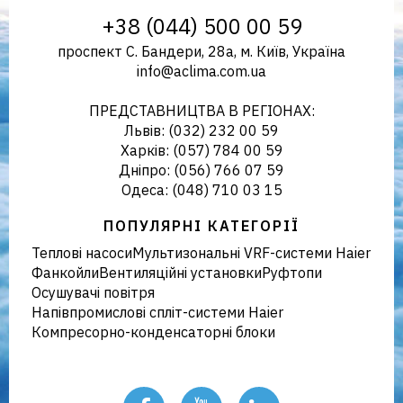
+38 (044) 500 00 59
проспект С. Бандери, 28а, м. Київ, Україна
info@aclima.com.ua
кліматичного обладнання в
ПРЕДСТАВНИЦТВА В РЕГІОНАХ:
Львів: (032) 232 00 59
Харків: (057) 784 00 59
Дніпро: (056) 766 07 59
Україні
Одеса: (048) 710 03 15
ПОПУЛЯРНІ КАТЕГОРІЇ
Теплові насоси
Мультизональні VRF-системи Haier
Фанкойли
Вентиляційні установки
Руфтопи
Осушувачі повітря
Напівпромислові спліт-системи Haier
Компресорно-конденсаторні блоки