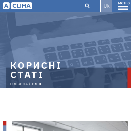
меню
Uk
Aclima –
дистриб'ютор
КОРИСНІ
СТАТІ
ГОЛОВНА
БЛОГ
кліматичного
обладнання
Сторінки