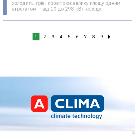
холодить, гріє і провітрює велику площу одним
агрегатом — від 10 до 298 кВт холоду.
1
2
3
4
5
6
7
8
9
›
Aclima – дистриб'ютор