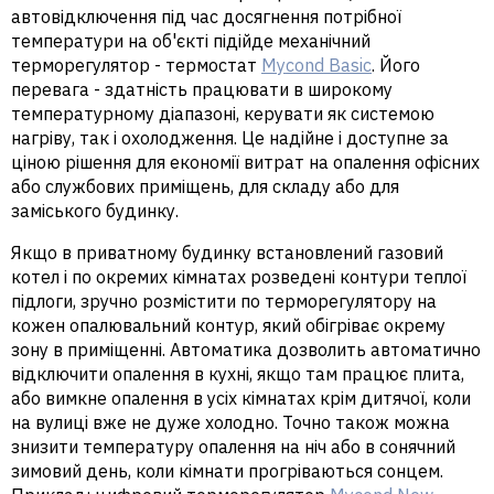
автовідключення під час досягнення потрібної
температури на об'єкті підійде механічний
терморегулятор - термостат
Mycond Basic
. Його
перевага - здатність працювати в широкому
температурному діапазоні, керувати як системою
нагріву, так і охолодження. Це надійне і доступне за
ціною рішення для економії витрат на опалення офісних
або службових приміщень, для складу або для
заміського будинку.
Якщо в приватному будинку встановлений газовий
котел і по окремих кімнатах розведені контури теплої
підлоги, зручно розмістити по терморегулятору на
кожен опалювальний контур, який обігріває окрему
зону в приміщенні. Автоматика дозволить автоматично
відключити опалення в кухні, якщо там працює плита,
або вимкне опалення в усіх кімнатах крім дитячої, коли
на вулиці вже не дуже холодно. Точно також можна
знизити температуру опалення на ніч або в сонячний
зимовий день, коли кімнати прогріваються сонцем.