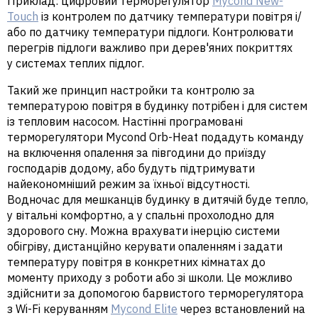
Приклад:
цифровий терморегулятор
Mycond New-
Touch
із контролем по датчику температури повітря і/
або по датчику температури підлоги. Контролювати
перегрів підлоги важливо при дерев'яних покриттях
у системах теплих підлог.
Такий же принцип настройки та контролю за
температурою повітря в будинку потрібен і для систем
із тепловим насосом. Настінні програмовані
терморегулятори Mycond Orb-Heat подадуть команду
на включення опалення за півгодини до приїзду
господарів додому, або будуть підтримувати
найекономніший режим за їхньої відсутності.
Водночас для мешканців будинку в дитячій буде тепло,
у вітальні комфортно, а у спальні прохолодно для
здорового сну. Можна врахувати інерцію системи
обігріву, дистанційно керувати опаленням і задати
температуру повітря в конкретних кімнатах до
моменту приходу з роботи або зі школи. Це можливо
здійснити за допомогою барвистого терморегулятора
з Wi-Fi керуванням
Mycond Elite
через встановлений на