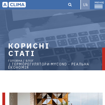
меню
Uk
Aclima –
КОРИСНІ
дистриб'ютор
СТАТІ
ГОЛОВНА
БЛОГ
ТЕРМОРЕГУЛЯТОРИ MYCOND - РЕАЛЬНА
ЕКОНОМІЯ
кліматичного
обладнання