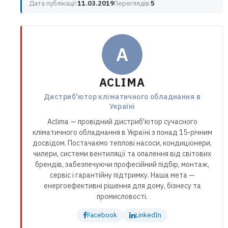
Дата публікації:
11.03.2019
Переглядів:
5
A
ACLIMA
Дистриб'ютор кліматичного обладнання в
Україні
Aclima — провідний дистриб'ютор сучасного
кліматичного обладнання в Україні з понад 15-річним
досвідом. Постачаємо теплові насоси, кондиціонери,
чилери, системи вентиляції та опалення від світових
брендів, забезпечуючи професійний підбір, монтаж,
сервіс і гарантійну підтримку. Наша мета —
енергоефективні рішення для дому, бізнесу та
промисловості.
Facebook
LinkedIn