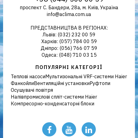
проспект С. Бандери, 28а, м. Київ, Україна
info@aclima.com.ua
кліматичного обладнання в
ПРЕДСТАВНИЦТВА В РЕГІОНАХ:
Львів: (032) 232 00 59
Харків: (057) 784 00 59
Дніпро: (056) 766 07 59
Україні
Одеса: (048) 710 03 15
ПОПУЛЯРНІ КАТЕГОРІЇ
Теплові насоси
Мультизональні VRF-системи Haier
Фанкойли
Вентиляційні установки
Руфтопи
Осушувачі повітря
Напівпромислові спліт-системи Haier
Компресорно-конденсаторні блоки