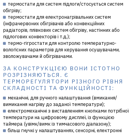
термостати для систем підлоги/стосується систем
обігріву;
термостати для електронагрівальних систем
(інфрачервоних обігрівачів або конвекційних
радіаторів, плівкових систем обігріву, настінних або
підлогових конвекторів і т.д.);
термо-гігростати для контролю температурно-
вологісних параметрів для керування осушувачами,
зволожувачами й обігрівачами.
ЗА КОНСТРУКЦІЄЮ ВОНИ ІСТОТНО
РОЗРІЗНЯЮТЬСЯ. Є
ТЕРМОРЕГУЛЯТОРИ РІЗНОГО РІВНЯ
СКЛАДНОСТІ ТА ФУНКЦІЙНОСТІ:
механічні, для ручного налаштування (вмикання/
вимикання нагріву до заданої температури);
електромеханічні з виставленням кнопками потрібної
температури на цифровому дисплеї, із функцією
таймера (увімк/вимк із тимчасового діапазону);
більш гнучкі у налаштуваннях, сенсорні, електронні