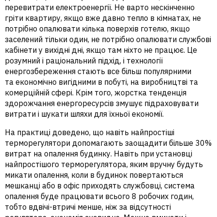
перевитрати електроенергії. Не варто нескінченно
гріти квартиру, якщо вже давно тепло в кімнатах, не
потрібно опалювати кілька поверхів готелю, якщо
заселений тільки один, не потрібно опалювати службові
кабінети у вихідні дні, якщо там ніхто не працює. Це
розумний і раціональний підхід, і технології
енергозбереження стають все більш популярними
та економічно вигідними в побуті, на виробництві та
комерційній сфері. Крім того, жорстка тенденція
здорожчання енергоресурсів змушує підраховувати
витрати і шукати шляхи для їхньої економії.
На практиці доведено, що навіть найпростіші
терморегулятори допомагають заощадити більше 30%
витрат на опалення будинку. Навіть при установці
найпростішого терморегулятора, яким вручну будуть
микати опалення, коли в будинок повертаються
мешканці або в офіс приходять службовці, система
опалення буде працювати всього 8 робочих годин,
тобто вдвічі-втричі менше, ніж за відсутності