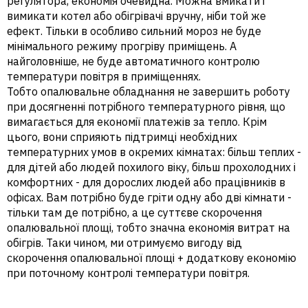
регулятора, економія очевидна. Можна вмикати і
вимикати котел або обігрівачі вручну, ніби той же
ефект. Тільки в особливо сильний мороз не буде
мінімального режиму прогріву приміщень. А
найголовніше, не буде автоматичного контролю
температури повітря в приміщеннях.
Тобто опалювальне обладнання не завершить роботу
при досягненні потрібного температурного рівня, що
вимагається для економії платежів за тепло. Крім
цього, вони сприяють підтримці необхідних
температурних умов в окремих кімнатах: більш теплих -
для дітей або людей похилого віку, більш прохолодних і
комфортних - для дорослих людей або працівників в
офісах. Вам потрібно буде гріти одну або дві кімнати -
тільки там де потрібно, а це суттєве скорочення
опалювальної площі, тобто значна економія витрат на
обігрів. Таки чином, ми отримуємо вигоду від
скорочення опалювальної площі + додаткову економію
при поточному контролі температури повітря.