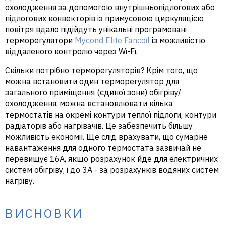
охолодження за допомогою внутрішньопідлогових або
підлогових конвекторів із примусовою циркуляцією
повітря вдало підійдуть унікальні програмовані
терморегулятори
Mycond Elite Fancoil
із можливістю
віддаленого контролю через Wi-Fi.
Скільки потрібно терморегуляторів? Крім того, що
можна встановити один терморегулятор для
загального приміщення (єдиної зони) обігріву/
охолодження, можна встановлювати кілька
термостатів на окремі контури теплої підлоги, контури
радіаторів або нагрівачів. Це забезпечить більшу
можливість економії. Ще слід врахувати, що сумарне
навантаження для одного термостата зазвичай не
перевищує 16А, якщо розрахунок йде для електричних
систем обігріву, і до 3А - за розрахунків водяних систем
нагріву.
ВИСНОВКИ