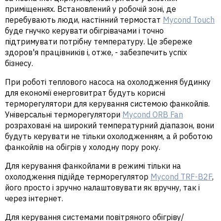
приміщеннях. Встановлений у робочій зоні, де
перебувають люди, настінний термостат
Mycond Touch
буде гнучко керувати обігрівачами і точно
підтримувати потрібну температуру. Це збереже
здоров'я працівників і, отже, - забезпечить успіх
бізнесу.
При роботі теплового насоса на охолодження будинку
для економії енерговитрат будуть корисні
терморегулятори для керування системою фанкойлів.
Універсальні терморегулятори
Mycond ORB Fan
розраховані на широкий температурний діапазон, вони
будуть керувати не тільки охолодженням, а й роботою
фанкойлів на обігрів у холодну пору року.
Для керування фанкойлами в режимі тільки на
охолодження підійде терморегулятор
Mycond TRF-B2F
,
його просто і зручно налаштовувати як вручну, так і
через інтернет.
Для керування системами повітряного обігріву/