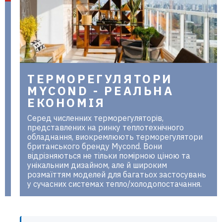
в Україні
ТЕРМОРЕГУЛЯТОРИ
MYCOND - РЕАЛЬНА
ЕКОНОМІЯ
Серед численних терморегуляторів,
представлених на ринку теплотехнічного
обладнання, виокремлюють терморегулятори
британського бренду Mycond. Вони
відрізняються не тільки помірною ціною та
унікальним дизайном, але й широким
розмаїттям моделей для багатьох застосувань
у сучасних системах тепло/холодопостачання.