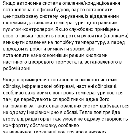
Якщо автономна система опалення/кондиціювання
встановлена в офісній будівлі, варто встановити
централізовану систему керування, із віддаленими
окремими датчиками температури і центральним
пультом-контролером. Якщо службових приміщень
всього кілька - досить поворотом рукоятки (кнопками)
вмикнути опалення на потрібну температуру, а перед
відходом із роботи вимкнути зовсім, або
встановити найекономніший режим кнопками
настінного цифрового термостата, встановленого в
робочій зоні.
Якщо в приміщеннях встановлені плівкові системи
обігріву, інфрачервоні обігрівачі, настінні обігрівачі,
особливо важливим є контроль температури повітря
там, де перебувають співробітники, адже його
нагрівання за таких опалювальних систем відбувається
не одразу і нерівномірно в обсязі. Тепле повітря йде
вгору від радіаторів і такі умови не одразу створюють
комфортну обстановку, особливо
за незначної циркуляції повітря або у високих