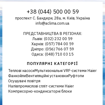
Aclima – дистриб'ютор
+38 (044) 500 00 59
проспект С. Бандери, 28а, м. Київ, Україна
info@aclima.com.ua
кліматичного обладнання в
ПРЕДСТАВНИЦТВА В РЕГІОНАХ:
Львів: (032) 232 00 59
Харків: (057) 784 00 59
Дніпро: (056) 766 07 59
Україні
Одеса: (048) 710 03 15
ПОПУЛЯРНІ КАТЕГОРІЇ
Теплові насоси
Мультизональні VRF-системи Haier
Фанкойли
Вентиляційні установки
Руфтопи
Осушувачі повітря
Напівпромислові спліт-системи Haier
Компресорно-конденсаторні блоки