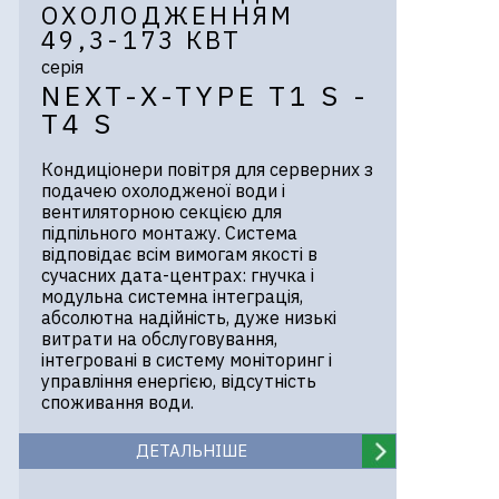
ОХОЛОДЖЕННЯМ
49,3-173 КВТ
серія
NEXT-X-TYPE T1 S -
T4 S
Кондиціонери повітря для серверних з
подачею охолодженої води і
вентиляторною секцією для
підпільного монтажу. Система
відповідає всім вимогам якості в
сучасних дата-центрах: гнучка і
модульна системна інтеграція,
абсолютна надійність, дуже низькі
витрати на обслуговування,
інтегровані в систему моніторинг і
управління енергією, відсутність
споживання води.
ДЕТАЛЬНІШЕ