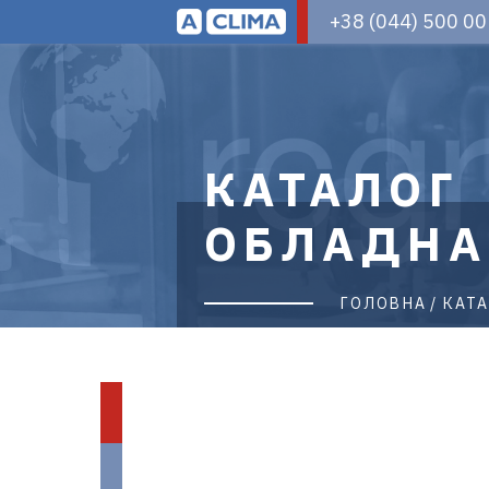
Aclima
+38 (044) 500 00
–
дистриб'ютор
кліматичного
обладнання
в
Україні
КАТАЛОГ
ОБЛАДНА
ГОЛОВНА
КАТ