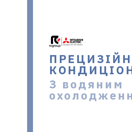
ПРЕЦИЗІЙН
КОНДИЦІО
З водяним
охолоджен