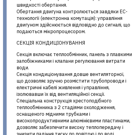
швидкості обертання.
Обертання двигуна контролюється завдяки EC-
технології (електронна комутація): управління
двигуном здійснюється відповідно до сигналі, що
подаються мікропроцесором.
СЕКЦІЯ КОНДИЦІОНУВАННЯ
Секція включає теплообмінник, панель з плавкими
запобіжниками і клапани регулювання витрати
води.
Секція кондиціонування довше вентиляторної,
що дозволяє зручно розмістити трубопроводи і
електричні кабелі живлення і управління,
ізолювавши їх від вентиляційної секції.
Спеціальна конструкція хрестоподібного
теплообмінника з 2 стадіями охолодження,
оснащеного мідними трубками і
високопродуктивними алюмінієвими пластинами,
дозволяє забезпечити високу теплопередачу і
знизити падіння тиску по повітрю і по воді.