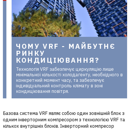
в Україні
ЧОМУ VRF - МАЙБУТНЄ
РИНКУ
КОНДИЦІЮВАННЯ?
Технологія VRF забезпечує циркуляцію лише
мінімальної кількості холодагенту, необхідного в
конкретний момент часу, та забезпечує
індивідуальний контроль клімату в зоні
кондиціювання повітря.
Базова система VRF являє собою один зовнішній блок з
одним інверторним компресором з технологією VRF та
кількох внутрішніх блоків. Інверторний компресор