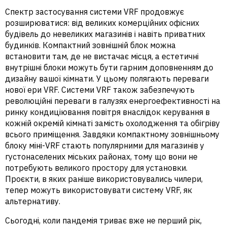
Спектр застосування системи VRF продовжує
розширюватися: від великих комерційних офісних
будівель до невеликих магазинів і навіть приватних
будинків. Компактний зовнішній блок можна
встановити там, де не вистачає місця, а естетичні
внутрішні блоки можуть бути гарним доповненням до
дизайну вашої кімнати. У цьому полягають переваги
нової ери VRF. Системи VRF також забезпечують
революційні переваги в галузях енергоефективності на
ринку кондиціювання повітря внаслідок керування в
кожній окремій кімнаті замість охолодження та обігріву
всього приміщення. Завдяки компактному зовнішньому
блоку міні-VRF стають популярними для магазинів у
густонаселених міських районах, тому що вони не
потребують великого простору для установки.
Проєкти, в яких раніше використовувались чилери,
тепер можуть використовувати систему VRF, як
альтернативу.
Сьогодні, коли пандемія триває вже не перший рік,