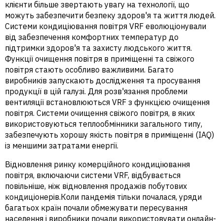
клієнти більше звертають увагу на технології, що
можуть забезпечити безпеку здоров'я та життя людей.
Системи кондиціювання повітря VRF еволюціонували
від забезпечення комфортних температур до
підтримки здоров'я та захисту людського життя.
Функції очищення повітря в приміщенні та свіжого
повітря стають особливо важливими. Багато
виробників запускають дослідження та просування
продукції в цій галузі. Для розв'язання проблеми
вентиляції встановлюються VRF з функцією очищення
повітря. Системи очищення свіжого повітря, в яких
використовуються теплообмінники загального типу,
забезпечують хорошу якість повітря в приміщенні (IAQ)
із меншими затратами енергії.
Відновлення ринку комерційного кондиціювання
повітря, включаючи системи VRF, відбувається
повільніше, ніж відновлення продажів побутових
кондиціонерів.Коли пандемія тільки почалася, уряди
багатьох країн почали обмежувати пересування
населення і виробники почали використовувати онлайн-