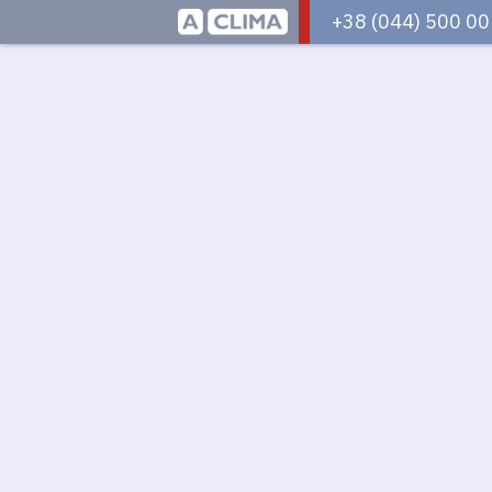
Aclima
+38 (044) 500 00
–
дистриб'ютор
кліматичного
обладнання
в
Україні